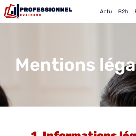
Actu
B2b
Mentions léga
1. Informations lé