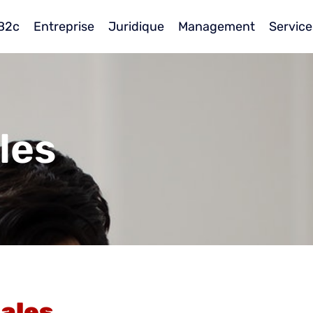
B2c
Entreprise
Juridique
Management
Service
les
gales